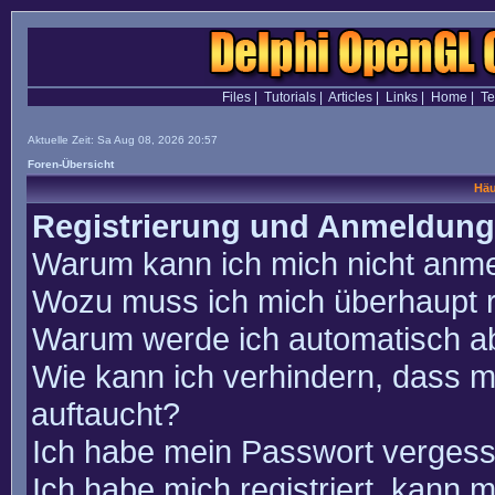
Files
|
Tutorials
|
Articles
|
Links
|
Home
|
T
Aktuelle Zeit: Sa Aug 08, 2026 20:57
Foren-Übersicht
Häu
Registrierung und Anmeldung
Warum kann ich mich nicht anm
Wozu muss ich mich überhaupt r
Warum werde ich automatisch a
Wie kann ich verhindern, dass m
auftaucht?
Ich habe mein Passwort vergess
Ich habe mich registriert, kann 