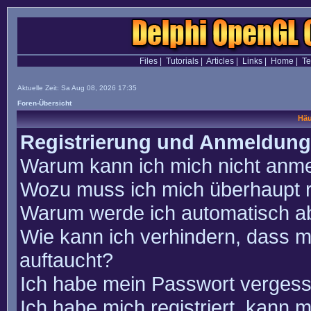
Files
|
Tutorials
|
Articles
|
Links
|
Home
|
T
Aktuelle Zeit: Sa Aug 08, 2026 17:35
Foren-Übersicht
Häu
Registrierung und Anmeldung
Warum kann ich mich nicht anm
Wozu muss ich mich überhaupt r
Warum werde ich automatisch a
Wie kann ich verhindern, dass m
auftaucht?
Ich habe mein Passwort vergess
Ich habe mich registriert, kann 