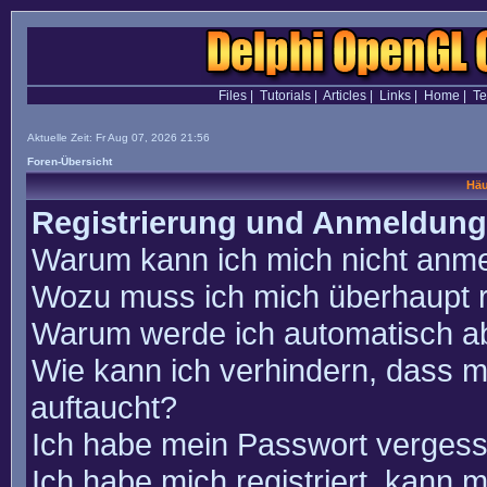
Files
|
Tutorials
|
Articles
|
Links
|
Home
|
T
Aktuelle Zeit: Fr Aug 07, 2026 21:56
Foren-Übersicht
Häu
Registrierung und Anmeldung
Warum kann ich mich nicht anm
Wozu muss ich mich überhaupt r
Warum werde ich automatisch a
Wie kann ich verhindern, dass m
auftaucht?
Ich habe mein Passwort vergess
Ich habe mich registriert, kann 