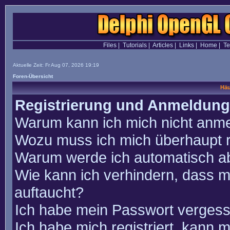
Files
|
Tutorials
|
Articles
|
Links
|
Home
|
T
Aktuelle Zeit: Fr Aug 07, 2026 19:19
Foren-Übersicht
Häu
Registrierung und Anmeldung
Warum kann ich mich nicht anm
Wozu muss ich mich überhaupt r
Warum werde ich automatisch a
Wie kann ich verhindern, dass m
auftaucht?
Ich habe mein Passwort vergess
Ich habe mich registriert, kann 