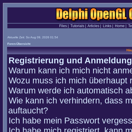
Files
|
Tutorials
|
Articles
|
Links
|
Home
|
T
Aktuelle Zeit: So Aug 09, 2026 01:54
Foren-Übersicht
Häu
Registrierung und Anmeldung
Warum kann ich mich nicht anm
Wozu muss ich mich überhaupt r
Warum werde ich automatisch a
Wie kann ich verhindern, dass m
auftaucht?
Ich habe mein Passwort vergess
Ich habe mich registriert, kann 