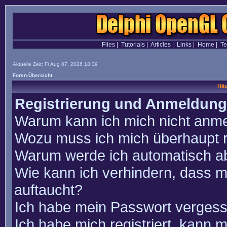
Files
|
Tutorials
|
Articles
|
Links
|
Home
|
T
Aktuelle Zeit: Fr Aug 07, 2026 18:39
Foren-Übersicht
Häu
Registrierung und Anmeldung
Warum kann ich mich nicht anm
Wozu muss ich mich überhaupt r
Warum werde ich automatisch a
Wie kann ich verhindern, dass m
auftaucht?
Ich habe mein Passwort vergess
Ich habe mich registriert, kann 