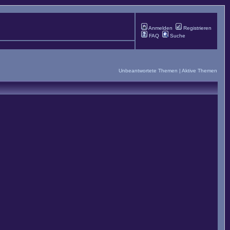
Anmelden
Registrieren
FAQ
Suche
Unbeantwortete Themen
|
Aktive Themen