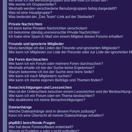
Wo finde ich die Benutzergruppen und wie trete ich ihnen bei?
Wie werde ich Gruppenleiter?
Weshalb werden verschiedene Benutzergruppen farbig dargestellt?
Was ist eine Hauptgruppe?
Was bedeutet der „Das Team“-Link auf der Startseite?
Private Nachrichten
Ich kann keine Privaten Nachrichten verschicken!
Ich bekomme ständig unerwünschte Private Nachrichten!
Ich habe eine Spam-E-Mail von einem Mitglied dieses Forums erhalten!
Freunde und ignorierte Mitglieder
Wozu benötige ich die Listen der Freunde und ignorierten Mitglieder?
Wie kann ich Mitglieder zur Liste der Freunde oder zur Liste der ignorierten
Die Foren durchsuchen
Wie kann ich ein Forum oder mehrere Foren durchsuchen?
Weshalb erhalte ich bei der Suche keine Ergebnisse?
Warum bekomme ich bei der Suche eine leere Seite?
Wie kann ich nach Mitgliedern suchen?
Wie kann ich meine eigenen Beiträge und Themen finden?
Benachrichtigungen und Lesezeichen
Was ist der Unterschied zwischen einem Lesezeichen und der Beobachtung
Wie kann ich ein Forum oder ein Thema beobachten?
Wie deaktiviere ich meine Benachrichtigungen?
Dateianhänge
Welche Dateianhänge sind in diesem Forum zulässig?
Kann ich eine Übersicht all meiner Dateianhänge erhalten?
phpBB3 betreffende Fragen
Wer hat diese Forensoftware entwickelt?
Warum ist Funktion x oder y nicht enthalten?