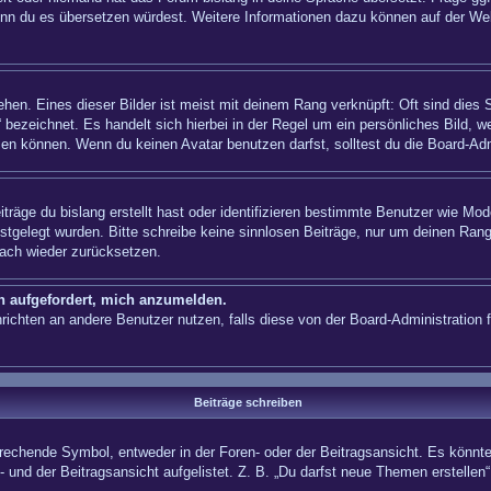
n, wenn du es übersetzen würdest. Weitere Informationen dazu können auf der
hen. Eines dieser Bilder ist meist mit deinem Rang verknüpft: Oft sind dies 
 bezeichnet. Es handelt sich hierbei in der Regel um ein persönliches Bild, w
en können. Wenn du keinen Avatar benutzen darfst, solltest du die Board-Adm
träge du bislang erstellt hast oder identifizieren bestimmte Benutzer wie Mo
festgelegt wurden. Bitte schreibe keine sinnlosen Beiträge, nur um deinen Ra
fach wieder zurücksetzen.
ch aufgefordert, mich anzumelden.
achrichten an andere Benutzer nutzen, falls diese von der Board-Administrati
Beiträge schreiben
hende Symbol, entweder in der Foren- oder der Beitragsansicht. Es könnte se
 und der Beitragsansicht aufgelistet. Z. B. „Du darfst neue Themen erstelle