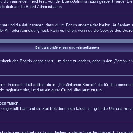
 dich anmelden möchtest, von der Board-Administration gesperrt wurde. Die 
e dich an die Board-Administration.
lt hat und die dafür sorgen, dass du im Forum angemeldet bleibst. Außerdem e
 der An- oder Abmeldung hast, kann es helfen, wenn du die Cookies des Board
Benutzerpräferenzen und -einstellungen
atenbank des Boards gespeichert. Um diese zu ändern, gehe in den „Persönliche
ne. In diesem Fall solltest du im „Persönlichen Bereich“ die für dich passende
registriert bist, ist dies ein guter Grund, dies jetzt zu tun.
och falsch!
eingestellt hast und die Zeit trotzdem noch falsch ist, geht die Uhr des Serve
iert oder niemand hat das Forum bislang in deine Sprache übersetzt. Frage ggf