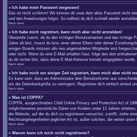
» Ich habe mein Passwort vergessen!
Das ist nicht schlimm! Wir können dir zwar dein altes Passwort nicht w
und den Anweisungen folgst. So solltest du dich schnell wieder anmelde
Nach oben
» Ich habe mich registriert, kann mich aber nicht anmelden!
Überprüfe zuerst, ob du den richtigen Benutzernamen und das richtige
Jahre alt bist, musst du bzw. einer deiner Eltern oder deiner Erziehungs
einigen Boards müssen alle neu angemeldeten Mitglieder erst freigeschalte
oder nicht. Wenn du eine E-Mail erhalten hast, folge den dort enthalte
du dir sicher bist, dass deine E-Mail-Adresse korrekt eingegeben wurde, 
Nach oben
» Ich habe mich vor einiger Zeit registriert, kann mich aber nicht 
Es kann sein, dass ein Administrator dein Benutzerkonto aus verschiede
um die Datenbankgröße zu verringern. Registriere dich einfach erneut un
Nach oben
» Was ist COPPA?
COPPA, ausgeschrieben Child Online Privacy and Protection Act of 1998
möglicherweise persönliche Daten von Kindern unter 13 Jahren erheben, 
die Website, auf der du dich zu registrieren versuchst, zutrifft, ziehe 
Rechtsangelegenheiten jeglicher Art ist; außer solchen, die weiter unten
Nach oben
» Warum kann ich mich nicht registrieren?