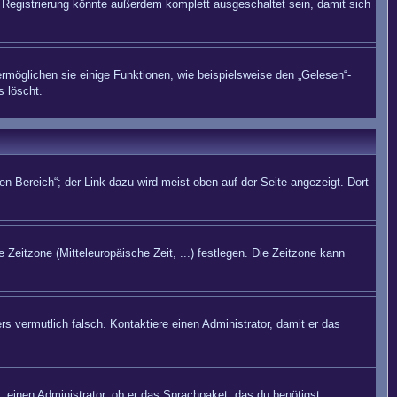
Registrierung könnte außerdem komplett ausgeschaltet sein, damit sich
rmöglichen sie einige Funktionen, wie beispielsweise den „Gelesen“-
s löscht.
n Bereich“; der Link dazu wird meist oben auf der Seite angezeigt. Dort
 Zeitzone (Mitteleuropäische Zeit, ...) festlegen. Die Zeitzone kann
rs vermutlich falsch. Kontaktiere einen Administrator, damit er das
. einen Administrator, ob er das Sprachpaket, das du benötigst,