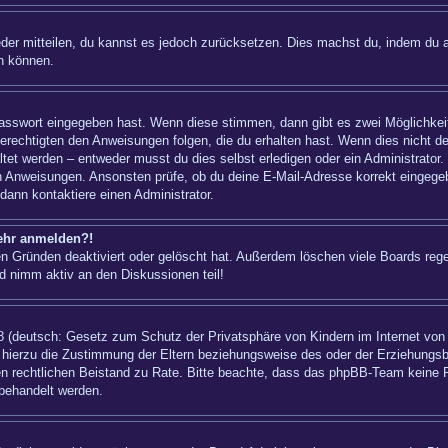
ieder mitteilen, du kannst es jedoch zurücksetzen. Dies machst du, indem du 
n können.
 Passwort eingegeben hast. Wenn diese stimmen, dann gibt es zwei Möglichk
berechtigten den Anweisungen folgen, die du erhalten hast. Wenn dies nicht der
t werden – entweder musst du dies selbst erledigen oder ein Administrator. Bei
nen Anweisungen. Ansonsten prüfe, ob du deine E-Mail-Adresse korrekt eingeg
dann kontaktiere einen Administrator.
mehr anmelden?!
n Gründen deaktiviert oder gelöscht hat. Außerdem löschen viele Boards regel
d nimm aktiv an den Diskussionen teil!
 (deutsch: Gesetz zum Schutz der Privatsphäre von Kindern im Internet von 1
hierzu die Zustimmung der Eltern beziehungsweise des oder der Erziehungsber
einen rechtlichen Beistand zu Rate. Bitte beachte, dass das phpBB-Team keine 
 behandelt werden.