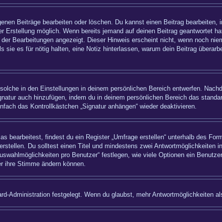
igenen Beiträge bearbeiten oder löschen. Du kannst einen Beitrag bearbeiten,
ner Erstellung möglich. Wenn bereits jemand auf deinen Beitrag geantwortet hat
 der Bearbeitungen angezeigt. Dieser Hinweis erscheint nicht, wenn noch nie
ls sie es für nötig halten, eine Notiz hinterlassen, warum dein Beitrag überar
olche in den Einstellungen in deinem persönlichen Bereich entwerfen. Nachde
ignatur auch hinzufügen, indem du in deinem persönlichen Bereich das standa
nfach das Kontrollkästchen „Signatur anhängen“ wieder deaktivieren.
bearbeitest, findest du ein Register „Umfrage erstellen“ unterhalb des Formu
rstellen. Du solltest einen Titel und mindestens zwei Antwortmöglichkeiten i
uswahlmöglichkeiten pro Benutzer“ festlegen, wie viele Optionen ein Benutzer
zer ihre Stimme ändern können.
rd-Administration festgelegt. Wenn du glaubst, mehr Antwortmöglichkeiten als