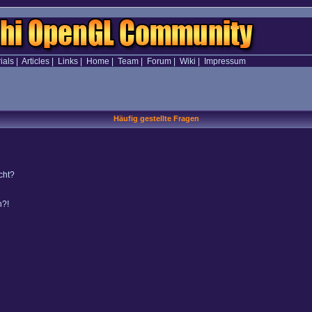
ials
|
Articles
|
Links
|
Home
|
Team
|
Forum
|
Wiki
|
Impressum
Häufig gestellte Fragen
cht?
n?!