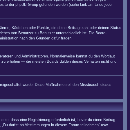
 Website der phpBB Group gefunden werden (siehe Link am Ende jeder
Sterne, Kästchen oder Punkte, die deine Beitragszahl oder deinen Status
elches von Benutzer zu Benutzer unterschiedlich ist. Die Board-
inistration nach den Gründen dafür fragen.
deratoren und Administratoren. Normalerweise kannst du den Wortlaut
ng zu erhöhen — die meisten Boards dulden dieses Verhalten nicht und
on freigeschaltet wurde. Diese Maßnahme soll den Missbrauch dieses
in, dass eine Registrierung erforderlich ist, bevor du einen Beitrag
n“, „Du darfst an Abstimmungen in diesem Forum teilnehmen“ usw.