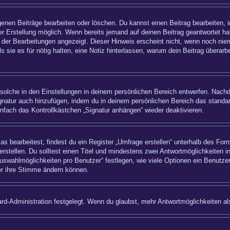
igenen Beiträge bearbeiten oder löschen. Du kannst einen Beitrag bearbeiten,
ner Erstellung möglich. Wenn bereits jemand auf deinen Beitrag geantwortet hat
 der Bearbeitungen angezeigt. Dieser Hinweis erscheint nicht, wenn noch nie
ls sie es für nötig halten, eine Notiz hinterlassen, warum dein Beitrag überar
olche in den Einstellungen in deinem persönlichen Bereich entwerfen. Nachde
ignatur auch hinzufügen, indem du in deinem persönlichen Bereich das standa
nfach das Kontrollkästchen „Signatur anhängen“ wieder deaktivieren.
bearbeitest, findest du ein Register „Umfrage erstellen“ unterhalb des Formu
rstellen. Du solltest einen Titel und mindestens zwei Antwortmöglichkeiten i
uswahlmöglichkeiten pro Benutzer“ festlegen, wie viele Optionen ein Benutzer
zer ihre Stimme ändern können.
rd-Administration festgelegt. Wenn du glaubst, mehr Antwortmöglichkeiten als