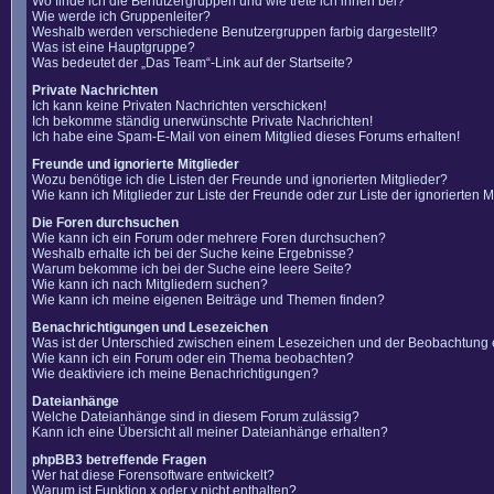
Wo finde ich die Benutzergruppen und wie trete ich ihnen bei?
Wie werde ich Gruppenleiter?
Weshalb werden verschiedene Benutzergruppen farbig dargestellt?
Was ist eine Hauptgruppe?
Was bedeutet der „Das Team“-Link auf der Startseite?
Private Nachrichten
Ich kann keine Privaten Nachrichten verschicken!
Ich bekomme ständig unerwünschte Private Nachrichten!
Ich habe eine Spam-E-Mail von einem Mitglied dieses Forums erhalten!
Freunde und ignorierte Mitglieder
Wozu benötige ich die Listen der Freunde und ignorierten Mitglieder?
Wie kann ich Mitglieder zur Liste der Freunde oder zur Liste der ignorierten
Die Foren durchsuchen
Wie kann ich ein Forum oder mehrere Foren durchsuchen?
Weshalb erhalte ich bei der Suche keine Ergebnisse?
Warum bekomme ich bei der Suche eine leere Seite?
Wie kann ich nach Mitgliedern suchen?
Wie kann ich meine eigenen Beiträge und Themen finden?
Benachrichtigungen und Lesezeichen
Was ist der Unterschied zwischen einem Lesezeichen und der Beobachtung
Wie kann ich ein Forum oder ein Thema beobachten?
Wie deaktiviere ich meine Benachrichtigungen?
Dateianhänge
Welche Dateianhänge sind in diesem Forum zulässig?
Kann ich eine Übersicht all meiner Dateianhänge erhalten?
phpBB3 betreffende Fragen
Wer hat diese Forensoftware entwickelt?
Warum ist Funktion x oder y nicht enthalten?