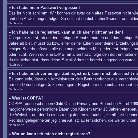
» Ich habe mein Passwort vergessen!
Das ist nicht schlimm! Wir können dir zwar dein altes Passwort nicht w
und den Anweisungen folgst. So solltest du dich schnell wieder anmelde
Nach oben
» Ich habe mich registriert, kann mich aber nicht anmelden!
Überprüfe zuerst, ob du den richtigen Benutzernamen und das richtige
Jahre alt bist, musst du bzw. einer deiner Eltern oder deiner Erziehungs
einigen Boards müssen alle neu angemeldeten Mitglieder erst freigeschalte
oder nicht. Wenn du eine E-Mail erhalten hast, folge den dort enthalte
du dir sicher bist, dass deine E-Mail-Adresse korrekt eingegeben wurde, 
Nach oben
» Ich habe mich vor einiger Zeit registriert, kann mich aber nicht 
Es kann sein, dass ein Administrator dein Benutzerkonto aus verschiede
um die Datenbankgröße zu verringern. Registriere dich einfach erneut un
Nach oben
» Was ist COPPA?
COPPA, ausgeschrieben Child Online Privacy and Protection Act of 1998
möglicherweise persönliche Daten von Kindern unter 13 Jahren erheben, 
die Website, auf der du dich zu registrieren versuchst, zutrifft, ziehe 
Rechtsangelegenheiten jeglicher Art ist; außer solchen, die weiter unten
Nach oben
» Warum kann ich mich nicht registrieren?