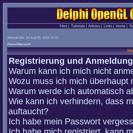
Files
|
Tutorials
|
Articles
|
Links
|
Home
|
T
Aktuelle Zeit: Do Aug 06, 2026 10:20
Foren-Übersicht
Häu
Registrierung und Anmeldung
Warum kann ich mich nicht anm
Wozu muss ich mich überhaupt r
Warum werde ich automatisch a
Wie kann ich verhindern, dass m
auftaucht?
Ich habe mein Passwort vergess
Ich habe mich registriert, kann 