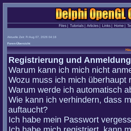
Files
|
Tutorials
|
Articles
|
Links
|
Home
|
T
Aktuelle Zeit: Fr Aug 07, 2026 04:16
Foren-Übersicht
Häu
Registrierung und Anmeldung
Warum kann ich mich nicht anm
Wozu muss ich mich überhaupt r
Warum werde ich automatisch a
Wie kann ich verhindern, dass m
auftaucht?
Ich habe mein Passwort vergess
Ich habe mich registriert, kann 