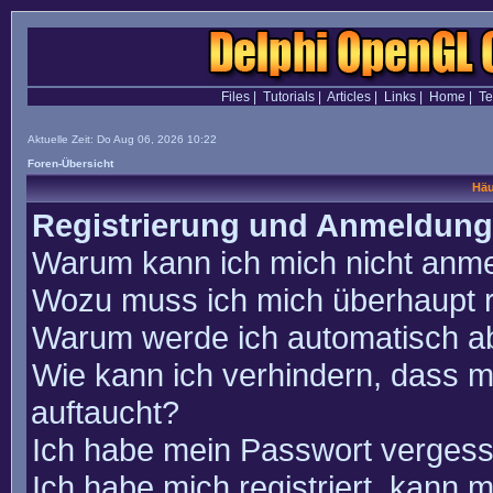
Files
|
Tutorials
|
Articles
|
Links
|
Home
|
T
Aktuelle Zeit: Do Aug 06, 2026 10:22
Foren-Übersicht
Häu
Registrierung und Anmeldung
Warum kann ich mich nicht anm
Wozu muss ich mich überhaupt r
Warum werde ich automatisch a
Wie kann ich verhindern, dass m
auftaucht?
Ich habe mein Passwort vergess
Ich habe mich registriert, kann 