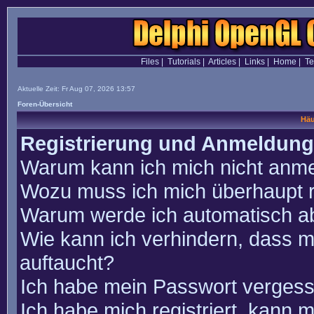
Files
|
Tutorials
|
Articles
|
Links
|
Home
|
T
Aktuelle Zeit: Fr Aug 07, 2026 13:57
Foren-Übersicht
Häu
Registrierung und Anmeldung
Warum kann ich mich nicht anm
Wozu muss ich mich überhaupt r
Warum werde ich automatisch a
Wie kann ich verhindern, dass m
auftaucht?
Ich habe mein Passwort vergess
Ich habe mich registriert, kann 