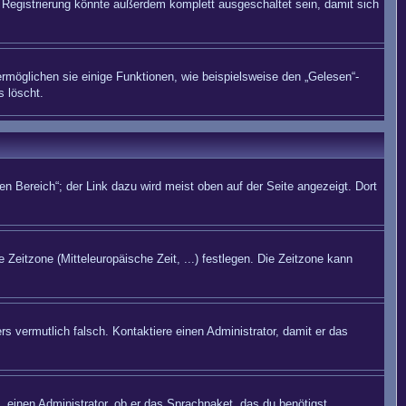
Registrierung könnte außerdem komplett ausgeschaltet sein, damit sich
rmöglichen sie einige Funktionen, wie beispielsweise den „Gelesen“-
s löscht.
n Bereich“; der Link dazu wird meist oben auf der Seite angezeigt. Dort
 Zeitzone (Mitteleuropäische Zeit, ...) festlegen. Die Zeitzone kann
rs vermutlich falsch. Kontaktiere einen Administrator, damit er das
. einen Administrator, ob er das Sprachpaket, das du benötigst,