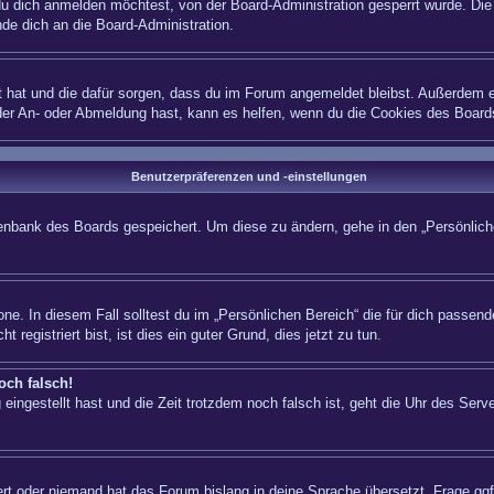
 dich anmelden möchtest, von der Board-Administration gesperrt wurde. Die 
e dich an die Board-Administration.
lt hat und die dafür sorgen, dass du im Forum angemeldet bleibst. Außerdem e
 der An- oder Abmeldung hast, kann es helfen, wenn du die Cookies des Board
Benutzerpräferenzen und -einstellungen
atenbank des Boards gespeichert. Um diese zu ändern, gehe in den „Persönliche
ne. In diesem Fall solltest du im „Persönlichen Bereich“ die für dich passende
registriert bist, ist dies ein guter Grund, dies jetzt zu tun.
och falsch!
eingestellt hast und die Zeit trotzdem noch falsch ist, geht die Uhr des Serve
iert oder niemand hat das Forum bislang in deine Sprache übersetzt. Frage ggf