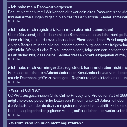
» Ich habe mein Passwort vergessen!
Das ist nicht schlimm! Wir können dir zwar dein altes Passwort nicht w
und den Anweisungen folgst. So solltest du dich schnell wieder anmelde
Nach oben
» Ich habe mich registriert, kann mich aber nicht anmelden!
Überprüfe zuerst, ob du den richtigen Benutzernamen und das richtige
Jahre alt bist, musst du bzw. einer deiner Eltern oder deiner Erziehungs
einigen Boards müssen alle neu angemeldeten Mitglieder erst freigeschalte
oder nicht. Wenn du eine E-Mail erhalten hast, folge den dort enthalte
du dir sicher bist, dass deine E-Mail-Adresse korrekt eingegeben wurde, 
Nach oben
» Ich habe mich vor einiger Zeit registriert, kann mich aber nicht 
Es kann sein, dass ein Administrator dein Benutzerkonto aus verschiede
um die Datenbankgröße zu verringern. Registriere dich einfach erneut un
Nach oben
» Was ist COPPA?
COPPA, ausgeschrieben Child Online Privacy and Protection Act of 1998
möglicherweise persönliche Daten von Kindern unter 13 Jahren erheben, 
die Website, auf der du dich zu registrieren versuchst, zutrifft, ziehe 
Rechtsangelegenheiten jeglicher Art ist; außer solchen, die weiter unten
Nach oben
» Warum kann ich mich nicht registrieren?