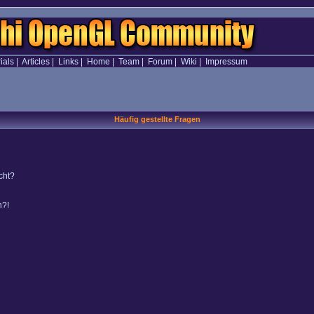
ials
|
Articles
|
Links
|
Home
|
Team
|
Forum
|
Wiki
|
Impressum
Häufig gestellte Fragen
cht?
n?!