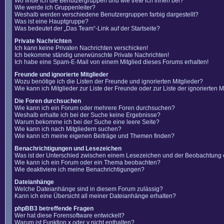
Wo finde ich die Benutzergruppen und wie trete ich ihnen bei?
Wie werde ich Gruppenleiter?
Weshalb werden verschiedene Benutzergruppen farbig dargestellt?
Was ist eine Hauptgruppe?
Was bedeutet der „Das Team“-Link auf der Startseite?
Private Nachrichten
Ich kann keine Privaten Nachrichten verschicken!
Ich bekomme ständig unerwünschte Private Nachrichten!
Ich habe eine Spam-E-Mail von einem Mitglied dieses Forums erhalten!
Freunde und ignorierte Mitglieder
Wozu benötige ich die Listen der Freunde und ignorierten Mitglieder?
Wie kann ich Mitglieder zur Liste der Freunde oder zur Liste der ignorierten
Die Foren durchsuchen
Wie kann ich ein Forum oder mehrere Foren durchsuchen?
Weshalb erhalte ich bei der Suche keine Ergebnisse?
Warum bekomme ich bei der Suche eine leere Seite?
Wie kann ich nach Mitgliedern suchen?
Wie kann ich meine eigenen Beiträge und Themen finden?
Benachrichtigungen und Lesezeichen
Was ist der Unterschied zwischen einem Lesezeichen und der Beobachtung
Wie kann ich ein Forum oder ein Thema beobachten?
Wie deaktiviere ich meine Benachrichtigungen?
Dateianhänge
Welche Dateianhänge sind in diesem Forum zulässig?
Kann ich eine Übersicht all meiner Dateianhänge erhalten?
phpBB3 betreffende Fragen
Wer hat diese Forensoftware entwickelt?
Warum ist Funktion x oder y nicht enthalten?