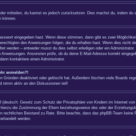
ieder mitteilen, du kannst es jedoch zurücksetzen. Dies machst du, indem du 
n können.
 Passwort eingegeben hast. Wenn diese stimmen, dann gibt es zwei Möglichk
berechtigten den Anweisungen folgen, die du erhalten hast. Wenn dies nicht der
t werden – entweder musst du dies selbst erledigen oder ein Administrator. Bei
nen Anweisungen. Ansonsten prüfe, ob du deine E-Mail-Adresse korrekt eingeg
dann kontaktiere einen Administrator.
mehr anmelden?!
n Gründen deaktiviert oder gelöscht hat. Außerdem löschen viele Boards regel
d nimm aktiv an den Diskussionen teil!
 (deutsch: Gesetz zum Schutz der Privatsphäre von Kindern im Internet von 1
hierzu die Zustimmung der Eltern beziehungsweise des oder der Erziehungsber
einen rechtlichen Beistand zu Rate. Bitte beachte, dass das phpBB-Team keine 
 behandelt werden.