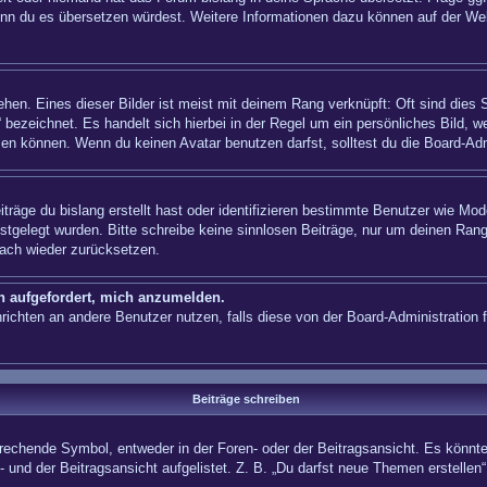
n, wenn du es übersetzen würdest. Weitere Informationen dazu können auf der
hen. Eines dieser Bilder ist meist mit deinem Rang verknüpft: Oft sind dies 
 bezeichnet. Es handelt sich hierbei in der Regel um ein persönliches Bild, w
en können. Wenn du keinen Avatar benutzen darfst, solltest du die Board-Adm
träge du bislang erstellt hast oder identifizieren bestimmte Benutzer wie Mo
festgelegt wurden. Bitte schreibe keine sinnlosen Beiträge, nur um deinen Ra
fach wieder zurücksetzen.
ch aufgefordert, mich anzumelden.
achrichten an andere Benutzer nutzen, falls diese von der Board-Administrati
Beiträge schreiben
hende Symbol, entweder in der Foren- oder der Beitragsansicht. Es könnte se
 und der Beitragsansicht aufgelistet. Z. B. „Du darfst neue Themen erstelle