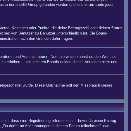
 Website der phpBB Group gefunden werden (siehe Link am Ende jeder
Sterne, Kästchen oder Punkte, die deine Beitragszahl oder deinen Status
elches von Benutzer zu Benutzer unterschiedlich ist. Die Board-
inistration nach den Gründen dafür fragen.
deratoren und Administratoren. Normalerweise kannst du den Wortlaut
ng zu erhöhen — die meisten Boards dulden dieses Verhalten nicht und
on freigeschaltet wurde. Diese Maßnahme soll den Missbrauch dieses
in, dass eine Registrierung erforderlich ist, bevor du einen Beitrag
n“, „Du darfst an Abstimmungen in diesem Forum teilnehmen“ usw.