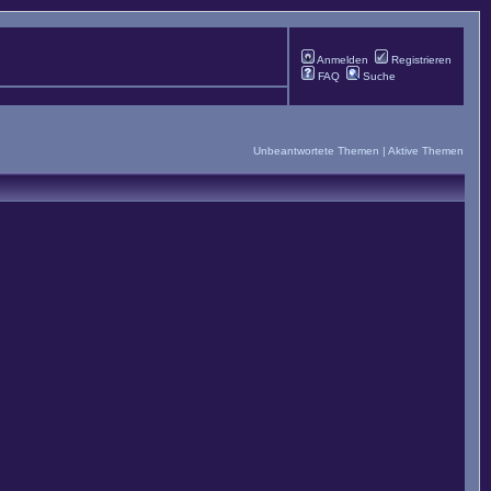
Anmelden
Registrieren
FAQ
Suche
Unbeantwortete Themen
|
Aktive Themen