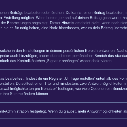
igenen Beiträge bearbeiten oder löschen. Du kannst einen Beitrag bearbeiten,
ner Erstellung möglich. Wenn bereits jemand auf deinen Beitrag geantwortet hat
 der Bearbeitungen angezeigt. Dieser Hinweis erscheint nicht, wenn noch nie
ls sie es für nötig halten, eine Notiz hinterlassen, warum dein Beitrag überar
olche in den Einstellungen in deinem persönlichen Bereich entwerfen. Nachde
ignatur auch hinzufügen, indem du in deinem persönlichen Bereich das standa
nfach das Kontrollkästchen „Signatur anhängen“ wieder deaktivieren.
bearbeitest, findest du ein Register „Umfrage erstellen“ unterhalb des Formu
rstellen. Du solltest einen Titel und mindestens zwei Antwortmöglichkeiten i
uswahlmöglichkeiten pro Benutzer“ festlegen, wie viele Optionen ein Benutzer
zer ihre Stimme ändern können.
rd-Administration festgelegt. Wenn du glaubst, mehr Antwortmöglichkeiten als