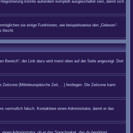
Registrierung könnte außerdem komplett ausgeschaltet sein, damit sich
rmöglichen sie einige Funktionen, wie beispielsweise den „Gelesen“-
s löscht.
n Bereich“; der Link dazu wird meist oben auf der Seite angezeigt. Dort
 Zeitzone (Mitteleuropäische Zeit, ...) festlegen. Die Zeitzone kann
rs vermutlich falsch. Kontaktiere einen Administrator, damit er das
. einen Administrator, ob er das Sprachpaket, das du benötigst,