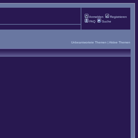
Anmelden
Registrieren
FAQ
Suche
Unbeantwortete Themen
|
Aktive Themen