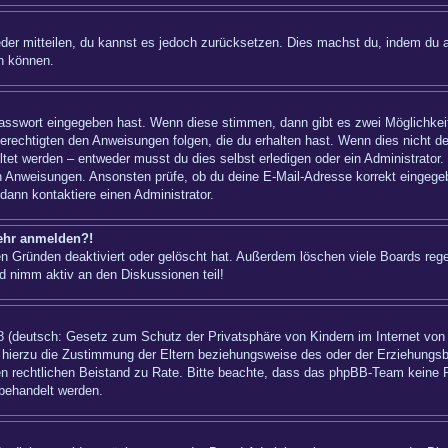
ieder mitteilen, du kannst es jedoch zurücksetzen. Dies machst du, indem du 
n können.
 Passwort eingegeben hast. Wenn diese stimmen, dann gibt es zwei Möglichk
berechtigten den Anweisungen folgen, die du erhalten hast. Wenn dies nicht der
t werden – entweder musst du dies selbst erledigen oder ein Administrator. Bei
nen Anweisungen. Ansonsten prüfe, ob du deine E-Mail-Adresse korrekt eingeg
dann kontaktiere einen Administrator.
mehr anmelden?!
n Gründen deaktiviert oder gelöscht hat. Außerdem löschen viele Boards regel
d nimm aktiv an den Diskussionen teil!
 (deutsch: Gesetz zum Schutz der Privatsphäre von Kindern im Internet von 1
hierzu die Zustimmung der Eltern beziehungsweise des oder der Erziehungsber
einen rechtlichen Beistand zu Rate. Bitte beachte, dass das phpBB-Team keine 
 behandelt werden.