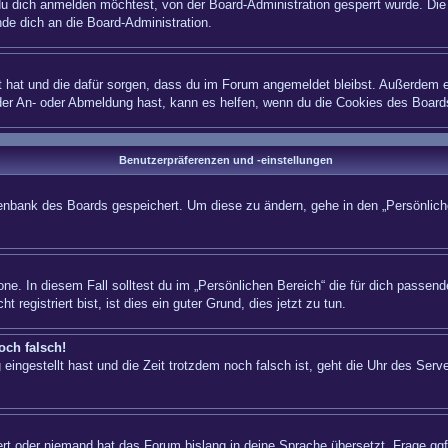
 dich anmelden möchtest, von der Board-Administration gesperrt wurde. Die 
e dich an die Board-Administration.
lt hat und die dafür sorgen, dass du im Forum angemeldet bleibst. Außerdem e
 der An- oder Abmeldung hast, kann es helfen, wenn du die Cookies des Board
Benutzerpräferenzen und -einstellungen
atenbank des Boards gespeichert. Um diese zu ändern, gehe in den „Persönliche
ne. In diesem Fall solltest du im „Persönlichen Bereich“ die für dich passende
registriert bist, ist dies ein guter Grund, dies jetzt zu tun.
och falsch!
eingestellt hast und die Zeit trotzdem noch falsch ist, geht die Uhr des Serve
iert oder niemand hat das Forum bislang in deine Sprache übersetzt. Frage ggf