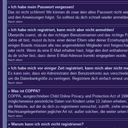
» Ich habe mein Passwort vergessen!
Das ist nicht schlimm! Wir können dir zwar dein altes Passwort nicht w
und den Anweisungen folgst. So solltest du dich schnell wieder anmelde
Nach oben
» Ich habe mich registriert, kann mich aber nicht anmelden!
Überprüfe zuerst, ob du den richtigen Benutzernamen und das richtige
Jahre alt bist, musst du bzw. einer deiner Eltern oder deiner Erziehungs
einigen Boards müssen alle neu angemeldeten Mitglieder erst freigeschalte
oder nicht. Wenn du eine E-Mail erhalten hast, folge den dort enthalte
du dir sicher bist, dass deine E-Mail-Adresse korrekt eingegeben wurde, 
Nach oben
» Ich habe mich vor einiger Zeit registriert, kann mich aber nicht 
Es kann sein, dass ein Administrator dein Benutzerkonto aus verschiede
um die Datenbankgröße zu verringern. Registriere dich einfach erneut un
Nach oben
» Was ist COPPA?
COPPA, ausgeschrieben Child Online Privacy and Protection Act of 1998
möglicherweise persönliche Daten von Kindern unter 13 Jahren erheben, 
die Website, auf der du dich zu registrieren versuchst, zutrifft, ziehe 
Rechtsangelegenheiten jeglicher Art ist; außer solchen, die weiter unten
Nach oben
» Warum kann ich mich nicht registrieren?