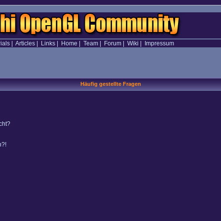
ials
|
Articles
|
Links
|
Home
|
Team
|
Forum
|
Wiki
|
Impressum
Häufig gestellte Fragen
cht?
n?!