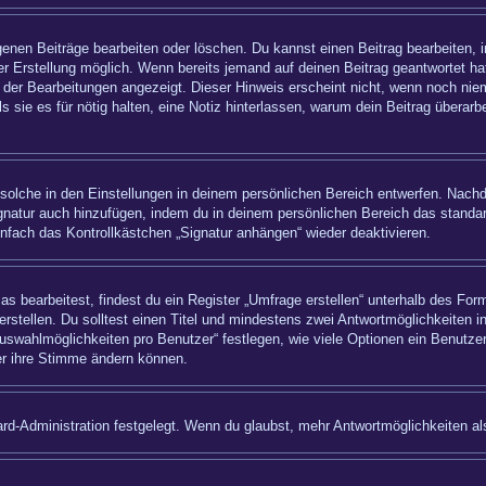
igenen Beiträge bearbeiten oder löschen. Du kannst einen Beitrag bearbeiten,
ner Erstellung möglich. Wenn bereits jemand auf deinen Beitrag geantwortet hat
 der Bearbeitungen angezeigt. Dieser Hinweis erscheint nicht, wenn noch nie
ls sie es für nötig halten, eine Notiz hinterlassen, warum dein Beitrag überar
olche in den Einstellungen in deinem persönlichen Bereich entwerfen. Nachde
ignatur auch hinzufügen, indem du in deinem persönlichen Bereich das standa
nfach das Kontrollkästchen „Signatur anhängen“ wieder deaktivieren.
bearbeitest, findest du ein Register „Umfrage erstellen“ unterhalb des Formu
rstellen. Du solltest einen Titel und mindestens zwei Antwortmöglichkeiten i
uswahlmöglichkeiten pro Benutzer“ festlegen, wie viele Optionen ein Benutzer
zer ihre Stimme ändern können.
rd-Administration festgelegt. Wenn du glaubst, mehr Antwortmöglichkeiten als