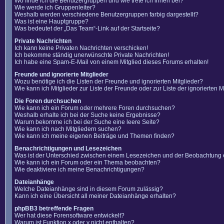
Wo finde ich die Benutzergruppen und wie trete ich ihnen bei?
Wie werde ich Gruppenleiter?
Weshalb werden verschiedene Benutzergruppen farbig dargestellt?
Was ist eine Hauptgruppe?
Was bedeutet der „Das Team“-Link auf der Startseite?
Private Nachrichten
Ich kann keine Privaten Nachrichten verschicken!
Ich bekomme ständig unerwünschte Private Nachrichten!
Ich habe eine Spam-E-Mail von einem Mitglied dieses Forums erhalten!
Freunde und ignorierte Mitglieder
Wozu benötige ich die Listen der Freunde und ignorierten Mitglieder?
Wie kann ich Mitglieder zur Liste der Freunde oder zur Liste der ignorierten
Die Foren durchsuchen
Wie kann ich ein Forum oder mehrere Foren durchsuchen?
Weshalb erhalte ich bei der Suche keine Ergebnisse?
Warum bekomme ich bei der Suche eine leere Seite?
Wie kann ich nach Mitgliedern suchen?
Wie kann ich meine eigenen Beiträge und Themen finden?
Benachrichtigungen und Lesezeichen
Was ist der Unterschied zwischen einem Lesezeichen und der Beobachtung
Wie kann ich ein Forum oder ein Thema beobachten?
Wie deaktiviere ich meine Benachrichtigungen?
Dateianhänge
Welche Dateianhänge sind in diesem Forum zulässig?
Kann ich eine Übersicht all meiner Dateianhänge erhalten?
phpBB3 betreffende Fragen
Wer hat diese Forensoftware entwickelt?
Warum ist Funktion x oder y nicht enthalten?