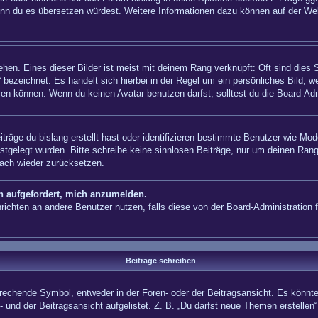
n, wenn du es übersetzen würdest. Weitere Informationen dazu können auf der
hen. Eines dieser Bilder ist meist mit deinem Rang verknüpft: Oft sind dies 
 bezeichnet. Es handelt sich hierbei in der Regel um ein persönliches Bild, w
en können. Wenn du keinen Avatar benutzen darfst, solltest du die Board-Adm
träge du bislang erstellt hast oder identifizieren bestimmte Benutzer wie Mo
festgelegt wurden. Bitte schreibe keine sinnlosen Beiträge, nur um deinen Ra
fach wieder zurücksetzen.
ch aufgefordert, mich anzumelden.
achrichten an andere Benutzer nutzen, falls diese von der Board-Administrati
Beiträge schreiben
hende Symbol, entweder in der Foren- oder der Beitragsansicht. Es könnte se
 und der Beitragsansicht aufgelistet. Z. B. „Du darfst neue Themen erstelle