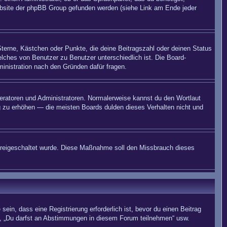
 Website der phpBB Group gefunden werden (siehe Link am Ende jeder
Sterne, Kästchen oder Punkte, die deine Beitragszahl oder deinen Status
elches von Benutzer zu Benutzer unterschiedlich ist. Die Board-
inistration nach den Gründen dafür fragen.
deratoren und Administratoren. Normalerweise kannst du den Wortlaut
ng zu erhöhen — die meisten Boards dulden dieses Verhalten nicht und
on freigeschaltet wurde. Diese Maßnahme soll den Missbrauch dieses
in, dass eine Registrierung erforderlich ist, bevor du einen Beitrag
n“, „Du darfst an Abstimmungen in diesem Forum teilnehmen“ usw.