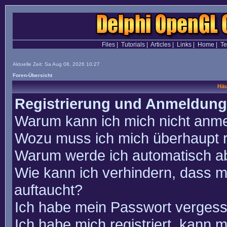
Files
|
Tutorials
|
Articles
|
Links
|
Home
|
T
Aktuelle Zeit: Sa Aug 08, 2026 10:27
Foren-Übersicht
Häu
Registrierung und Anmeldung
Warum kann ich mich nicht anm
Wozu muss ich mich überhaupt r
Warum werde ich automatisch a
Wie kann ich verhindern, dass m
auftaucht?
Ich habe mein Passwort vergess
Ich habe mich registriert, kann 