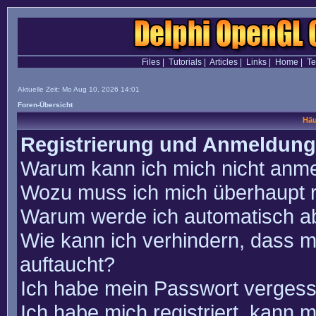
Files
|
Tutorials
|
Articles
|
Links
|
Home
|
T
Aktuelle Zeit: Mo Aug 10, 2026 14:01
Foren-Übersicht
Häu
Registrierung und Anmeldung
Warum kann ich mich nicht anm
Wozu muss ich mich überhaupt r
Warum werde ich automatisch a
Wie kann ich verhindern, dass m
auftaucht?
Ich habe mein Passwort vergess
Ich habe mich registriert, kann 