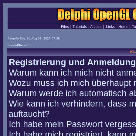
Files
|
Tutorials
|
Articles
|
Links
|
Home
|
T
Aktuelle Zeit: Sa Aug 08, 2026 07:38
Foren-Übersicht
Häu
Registrierung und Anmeldung
Warum kann ich mich nicht anm
Wozu muss ich mich überhaupt r
Warum werde ich automatisch a
Wie kann ich verhindern, dass m
auftaucht?
Ich habe mein Passwort vergess
Ich habe mich registriert, kann 