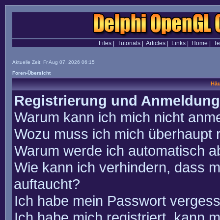
Files
|
Tutorials
|
Articles
|
Links
|
Home
|
T
Aktuelle Zeit: Fr Aug 07, 2026 06:15
Foren-Übersicht
Häu
Registrierung und Anmeldung
Warum kann ich mich nicht anm
Wozu muss ich mich überhaupt r
Warum werde ich automatisch a
Wie kann ich verhindern, dass m
auftaucht?
Ich habe mein Passwort vergess
Ich habe mich registriert, kann 