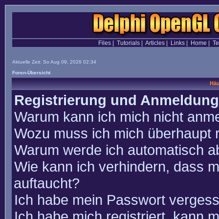
Files
|
Tutorials
|
Articles
|
Links
|
Home
|
T
Aktuelle Zeit: So Aug 09, 2026 02:34
Foren-Übersicht
Häu
Registrierung und Anmeldung
Warum kann ich mich nicht anm
Wozu muss ich mich überhaupt r
Warum werde ich automatisch a
Wie kann ich verhindern, dass m
auftaucht?
Ich habe mein Passwort vergess
Ich habe mich registriert, kann 