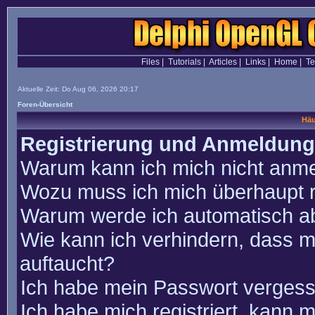
Files
|
Tutorials
|
Articles
|
Links
|
Home
|
T
Aktuelle Zeit: Do Aug 06, 2026 20:17
Foren-Übersicht
Häu
Registrierung und Anmeldung
Warum kann ich mich nicht anm
Wozu muss ich mich überhaupt r
Warum werde ich automatisch a
Wie kann ich verhindern, dass m
auftaucht?
Ich habe mein Passwort vergess
Ich habe mich registriert, kann 