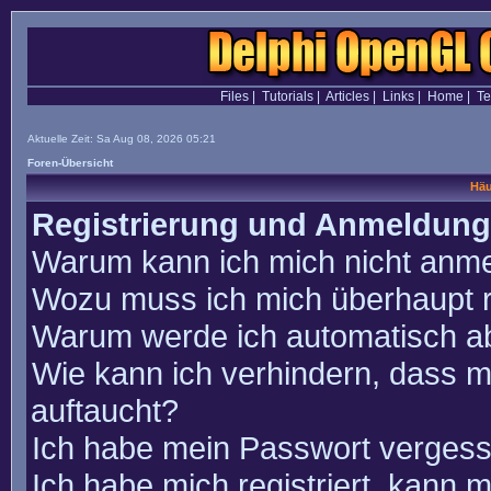
Files
|
Tutorials
|
Articles
|
Links
|
Home
|
T
Aktuelle Zeit: Sa Aug 08, 2026 05:21
Foren-Übersicht
Häu
Registrierung und Anmeldung
Warum kann ich mich nicht anm
Wozu muss ich mich überhaupt r
Warum werde ich automatisch a
Wie kann ich verhindern, dass m
auftaucht?
Ich habe mein Passwort vergess
Ich habe mich registriert, kann 