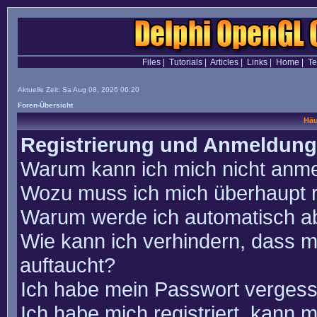
Files
|
Tutorials
|
Articles
|
Links
|
Home
|
T
Aktuelle Zeit: Sa Aug 08, 2026 06:20
Foren-Übersicht
Häu
Registrierung und Anmeldung
Warum kann ich mich nicht anm
Wozu muss ich mich überhaupt r
Warum werde ich automatisch a
Wie kann ich verhindern, dass m
auftaucht?
Ich habe mein Passwort vergess
Ich habe mich registriert, kann 