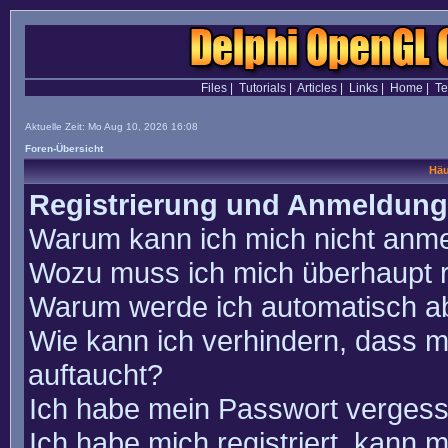
Files
|
Tutorials
|
Articles
|
Links
|
Home
|
T
Aktuelle Zeit: Mo Aug 10, 2026 16:08
Foren-Übersicht
Häu
Registrierung und Anmeldung
Warum kann ich mich nicht anm
Wozu muss ich mich überhaupt r
Warum werde ich automatisch a
Wie kann ich verhindern, dass m
auftaucht?
Ich habe mein Passwort vergess
Ich habe mich registriert, kann 