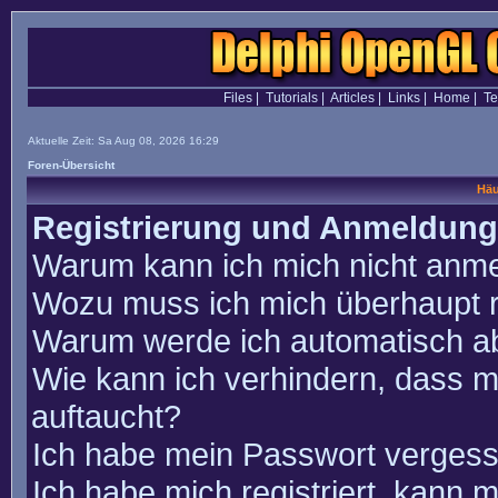
Files
|
Tutorials
|
Articles
|
Links
|
Home
|
T
Aktuelle Zeit: Sa Aug 08, 2026 16:29
Foren-Übersicht
Häu
Registrierung und Anmeldung
Warum kann ich mich nicht anm
Wozu muss ich mich überhaupt r
Warum werde ich automatisch a
Wie kann ich verhindern, dass m
auftaucht?
Ich habe mein Passwort vergess
Ich habe mich registriert, kann 