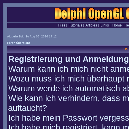
Files
|
Tutorials
|
Articles
|
Links
|
Home
|
T
Aktuelle Zeit: So Aug 09, 2026 17:12
Foren-Übersicht
Häu
Registrierung und Anmeldung
Warum kann ich mich nicht anm
Wozu muss ich mich überhaupt r
Warum werde ich automatisch a
Wie kann ich verhindern, dass m
auftaucht?
Ich habe mein Passwort vergess
Ich habe mich registriert, kann 