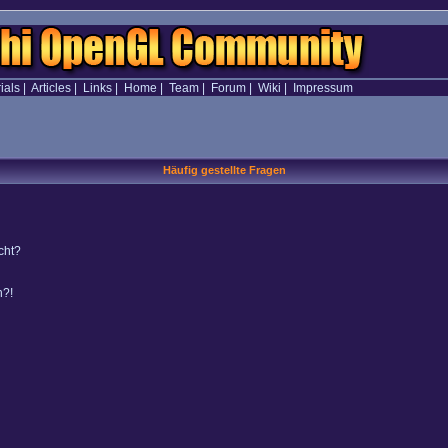
ials
|
Articles
|
Links
|
Home
|
Team
|
Forum
|
Wiki
|
Impressum
Häufig gestellte Fragen
cht?
n?!