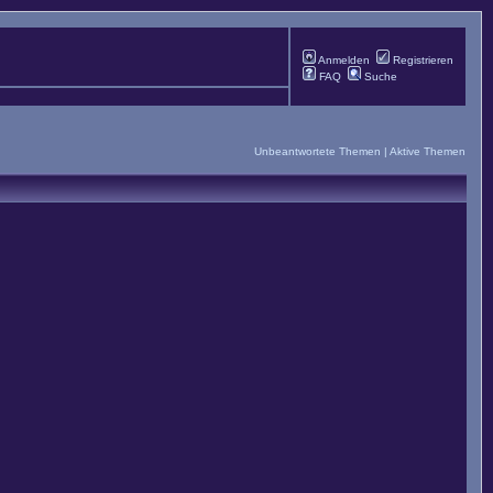
Anmelden
Registrieren
FAQ
Suche
Unbeantwortete Themen
|
Aktive Themen