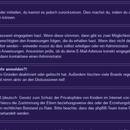
ieder mitteilen, du kannst es jedoch zurücksetzen. Dies machst du, indem du 
n können.
 Passwort eingegeben hast. Wenn diese stimmen, dann gibt es zwei Möglichk
berechtigten den Anweisungen folgen, die du erhalten hast. Wenn dies nicht der
t werden – entweder musst du dies selbst erledigen oder ein Administrator. Bei
nen Anweisungen. Ansonsten prüfe, ob du deine E-Mail-Adresse korrekt eingeg
dann kontaktiere einen Administrator.
mehr anmelden?!
n Gründen deaktiviert oder gelöscht hat. Außerdem löschen viele Boards regel
d nimm aktiv an den Diskussionen teil!
 (deutsch: Gesetz zum Schutz der Privatsphäre von Kindern im Internet von 1
hierzu die Zustimmung der Eltern beziehungsweise des oder der Erziehungsber
einen rechtlichen Beistand zu Rate. Bitte beachte, dass das phpBB-Team keine 
 behandelt werden.