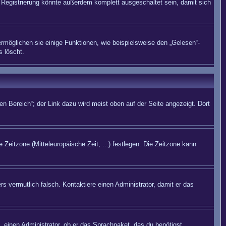
Registrierung könnte außerdem komplett ausgeschaltet sein, damit sich
rmöglichen sie einige Funktionen, wie beispielsweise den „Gelesen“-
s löscht.
n Bereich“; der Link dazu wird meist oben auf der Seite angezeigt. Dort
 Zeitzone (Mitteleuropäische Zeit, ...) festlegen. Die Zeitzone kann
rs vermutlich falsch. Kontaktiere einen Administrator, damit er das
. einen Administrator, ob er das Sprachpaket, das du benötigst,