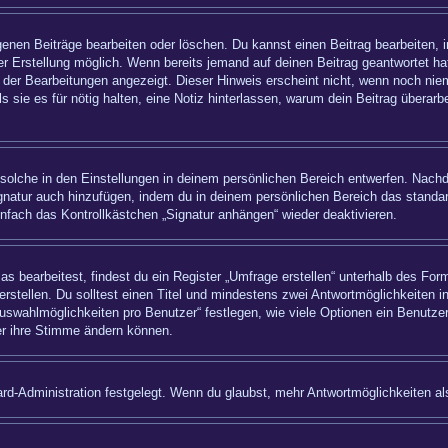
igenen Beiträge bearbeiten oder löschen. Du kannst einen Beitrag bearbeiten,
ner Erstellung möglich. Wenn bereits jemand auf deinen Beitrag geantwortet hat
 der Bearbeitungen angezeigt. Dieser Hinweis erscheint nicht, wenn noch nie
ls sie es für nötig halten, eine Notiz hinterlassen, warum dein Beitrag überar
olche in den Einstellungen in deinem persönlichen Bereich entwerfen. Nachde
ignatur auch hinzufügen, indem du in deinem persönlichen Bereich das standa
nfach das Kontrollkästchen „Signatur anhängen“ wieder deaktivieren.
bearbeitest, findest du ein Register „Umfrage erstellen“ unterhalb des Formu
rstellen. Du solltest einen Titel und mindestens zwei Antwortmöglichkeiten i
uswahlmöglichkeiten pro Benutzer“ festlegen, wie viele Optionen ein Benutzer
zer ihre Stimme ändern können.
rd-Administration festgelegt. Wenn du glaubst, mehr Antwortmöglichkeiten als