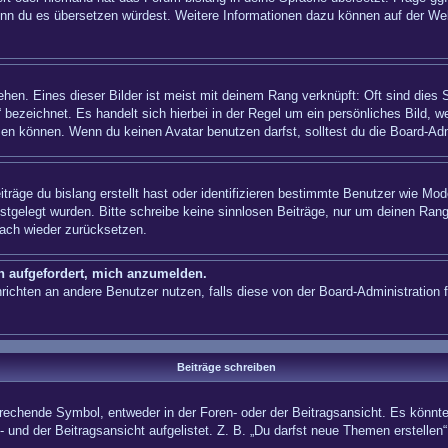
n, wenn du es übersetzen würdest. Weitere Informationen dazu können auf der
hen. Eines dieser Bilder ist meist mit deinem Rang verknüpft: Oft sind dies 
 bezeichnet. Es handelt sich hierbei in der Regel um ein persönliches Bild, w
en können. Wenn du keinen Avatar benutzen darfst, solltest du die Board-Adm
träge du bislang erstellt hast oder identifizieren bestimmte Benutzer wie Mo
festgelegt wurden. Bitte schreibe keine sinnlosen Beiträge, nur um deinen Ra
fach wieder zurücksetzen.
ch aufgefordert, mich anzumelden.
achrichten an andere Benutzer nutzen, falls diese von der Board-Administrati
Beiträge schreiben
hende Symbol, entweder in der Foren- oder der Beitragsansicht. Es könnte se
 und der Beitragsansicht aufgelistet. Z. B. „Du darfst neue Themen erstelle