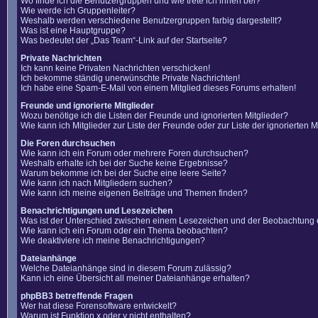
Wo finde ich die Benutzergruppen und wie trete ich ihnen bei?
Wie werde ich Gruppenleiter?
Weshalb werden verschiedene Benutzergruppen farbig dargestellt?
Was ist eine Hauptgruppe?
Was bedeutet der „Das Team“-Link auf der Startseite?
Private Nachrichten
Ich kann keine Privaten Nachrichten verschicken!
Ich bekomme ständig unerwünschte Private Nachrichten!
Ich habe eine Spam-E-Mail von einem Mitglied dieses Forums erhalten!
Freunde und ignorierte Mitglieder
Wozu benötige ich die Listen der Freunde und ignorierten Mitglieder?
Wie kann ich Mitglieder zur Liste der Freunde oder zur Liste der ignorierten
Die Foren durchsuchen
Wie kann ich ein Forum oder mehrere Foren durchsuchen?
Weshalb erhalte ich bei der Suche keine Ergebnisse?
Warum bekomme ich bei der Suche eine leere Seite?
Wie kann ich nach Mitgliedern suchen?
Wie kann ich meine eigenen Beiträge und Themen finden?
Benachrichtigungen und Lesezeichen
Was ist der Unterschied zwischen einem Lesezeichen und der Beobachtung
Wie kann ich ein Forum oder ein Thema beobachten?
Wie deaktiviere ich meine Benachrichtigungen?
Dateianhänge
Welche Dateianhänge sind in diesem Forum zulässig?
Kann ich eine Übersicht all meiner Dateianhänge erhalten?
phpBB3 betreffende Fragen
Wer hat diese Forensoftware entwickelt?
Warum ist Funktion x oder y nicht enthalten?