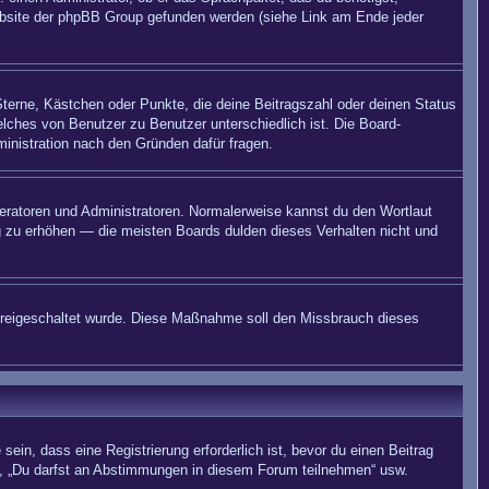
 Website der phpBB Group gefunden werden (siehe Link am Ende jeder
Sterne, Kästchen oder Punkte, die deine Beitragszahl oder deinen Status
elches von Benutzer zu Benutzer unterschiedlich ist. Die Board-
inistration nach den Gründen dafür fragen.
deratoren und Administratoren. Normalerweise kannst du den Wortlaut
ng zu erhöhen — die meisten Boards dulden dieses Verhalten nicht und
on freigeschaltet wurde. Diese Maßnahme soll den Missbrauch dieses
in, dass eine Registrierung erforderlich ist, bevor du einen Beitrag
n“, „Du darfst an Abstimmungen in diesem Forum teilnehmen“ usw.