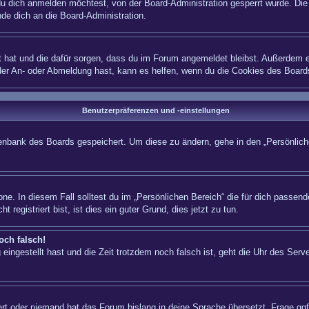
 dich anmelden möchtest, von der Board-Administration gesperrt wurde. Die 
e dich an die Board-Administration.
lt hat und die dafür sorgen, dass du im Forum angemeldet bleibst. Außerdem e
 der An- oder Abmeldung hast, kann es helfen, wenn du die Cookies des Board
Benutzerpräferenzen und -einstellungen
atenbank des Boards gespeichert. Um diese zu ändern, gehe in den „Persönliche
ne. In diesem Fall solltest du im „Persönlichen Bereich“ die für dich passende
registriert bist, ist dies ein guter Grund, dies jetzt zu tun.
och falsch!
eingestellt hast und die Zeit trotzdem noch falsch ist, geht die Uhr des Serve
iert oder niemand hat das Forum bislang in deine Sprache übersetzt. Frage ggf