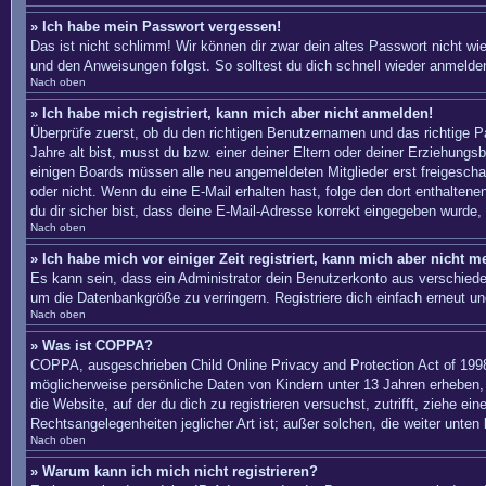
» Ich habe mein Passwort vergessen!
Das ist nicht schlimm! Wir können dir zwar dein altes Passwort nicht w
und den Anweisungen folgst. So solltest du dich schnell wieder anmelde
Nach oben
» Ich habe mich registriert, kann mich aber nicht anmelden!
Überprüfe zuerst, ob du den richtigen Benutzernamen und das richtige
Jahre alt bist, musst du bzw. einer deiner Eltern oder deiner Erziehungs
einigen Boards müssen alle neu angemeldeten Mitglieder erst freigeschalte
oder nicht. Wenn du eine E-Mail erhalten hast, folge den dort enthalte
du dir sicher bist, dass deine E-Mail-Adresse korrekt eingegeben wurde, 
Nach oben
» Ich habe mich vor einiger Zeit registriert, kann mich aber nicht 
Es kann sein, dass ein Administrator dein Benutzerkonto aus verschiede
um die Datenbankgröße zu verringern. Registriere dich einfach erneut un
Nach oben
» Was ist COPPA?
COPPA, ausgeschrieben Child Online Privacy and Protection Act of 1998
möglicherweise persönliche Daten von Kindern unter 13 Jahren erheben, 
die Website, auf der du dich zu registrieren versuchst, zutrifft, ziehe 
Rechtsangelegenheiten jeglicher Art ist; außer solchen, die weiter unten
Nach oben
» Warum kann ich mich nicht registrieren?