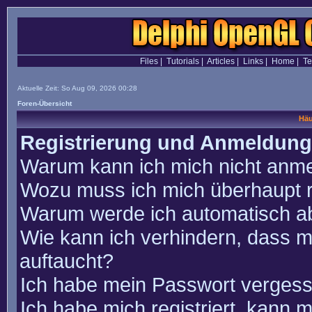
Files
|
Tutorials
|
Articles
|
Links
|
Home
|
T
Aktuelle Zeit: So Aug 09, 2026 00:28
Foren-Übersicht
Häu
Registrierung und Anmeldung
Warum kann ich mich nicht anm
Wozu muss ich mich überhaupt r
Warum werde ich automatisch a
Wie kann ich verhindern, dass m
auftaucht?
Ich habe mein Passwort vergess
Ich habe mich registriert, kann 