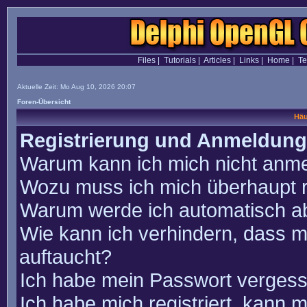
Files
|
Tutorials
|
Articles
|
Links
|
Home
|
T
Aktuelle Zeit: Mo Aug 10, 2026 20:07
Foren-Übersicht
Häu
Registrierung und Anmeldung
Warum kann ich mich nicht anm
Wozu muss ich mich überhaupt r
Warum werde ich automatisch a
Wie kann ich verhindern, dass m
auftaucht?
Ich habe mein Passwort vergess
Ich habe mich registriert, kann 