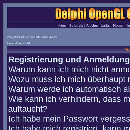
Files
|
Tutorials
|
Articles
|
Links
|
Home
|
T
Aktuelle Zeit: Do Aug 06, 2026 22:50
Foren-Übersicht
Häu
Registrierung und Anmeldung
Warum kann ich mich nicht anm
Wozu muss ich mich überhaupt r
Warum werde ich automatisch a
Wie kann ich verhindern, dass m
auftaucht?
Ich habe mein Passwort vergess
Ich habe mich registriert, kann 