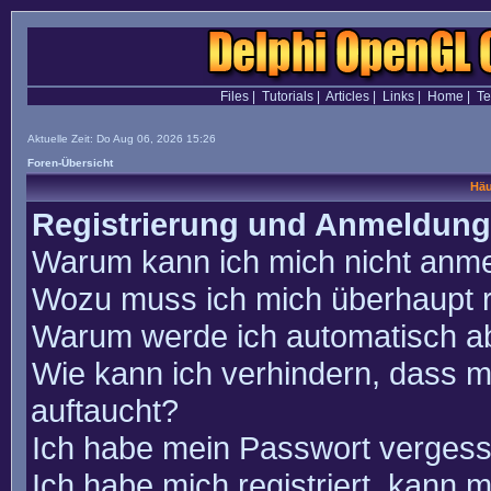
Files
|
Tutorials
|
Articles
|
Links
|
Home
|
T
Aktuelle Zeit: Do Aug 06, 2026 15:26
Foren-Übersicht
Häu
Registrierung und Anmeldung
Warum kann ich mich nicht anm
Wozu muss ich mich überhaupt r
Warum werde ich automatisch a
Wie kann ich verhindern, dass m
auftaucht?
Ich habe mein Passwort vergess
Ich habe mich registriert, kann 