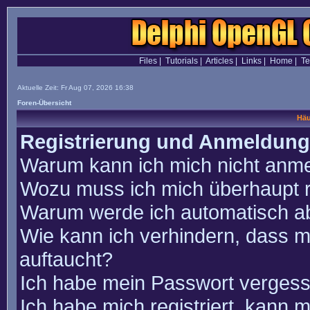
Files
|
Tutorials
|
Articles
|
Links
|
Home
|
T
Aktuelle Zeit: Fr Aug 07, 2026 16:38
Foren-Übersicht
Häu
Registrierung und Anmeldung
Warum kann ich mich nicht anm
Wozu muss ich mich überhaupt r
Warum werde ich automatisch a
Wie kann ich verhindern, dass m
auftaucht?
Ich habe mein Passwort vergess
Ich habe mich registriert, kann 