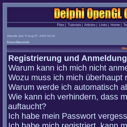
Files
|
Tutorials
|
Articles
|
Links
|
Home
|
T
Aktuelle Zeit: Fr Aug 07, 2026 04:19
Foren-Übersicht
Häu
Registrierung und Anmeldung
Warum kann ich mich nicht anm
Wozu muss ich mich überhaupt r
Warum werde ich automatisch a
Wie kann ich verhindern, dass m
auftaucht?
Ich habe mein Passwort vergess
Ich habe mich registriert, kann 