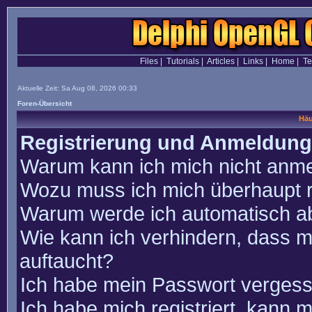
Files
|
Tutorials
|
Articles
|
Links
|
Home
|
T
Aktuelle Zeit: Sa Aug 08, 2026 00:33
Foren-Übersicht
Häu
Registrierung und Anmeldung
Warum kann ich mich nicht anm
Wozu muss ich mich überhaupt r
Warum werde ich automatisch a
Wie kann ich verhindern, dass m
auftaucht?
Ich habe mein Passwort vergess
Ich habe mich registriert, kann 