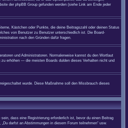
 Website der phpBB Group gefunden werden (siehe Link am Ende jeder
Sterne, Kästchen oder Punkte, die deine Beitragszahl oder deinen Status
elches von Benutzer zu Benutzer unterschiedlich ist. Die Board-
inistration nach den Gründen dafür fragen.
deratoren und Administratoren. Normalerweise kannst du den Wortlaut
ng zu erhöhen — die meisten Boards dulden dieses Verhalten nicht und
on freigeschaltet wurde. Diese Maßnahme soll den Missbrauch dieses
in, dass eine Registrierung erforderlich ist, bevor du einen Beitrag
n“, „Du darfst an Abstimmungen in diesem Forum teilnehmen“ usw.