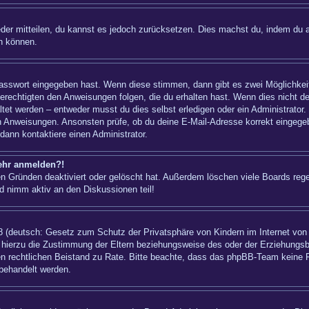
ieder mitteilen, du kannst es jedoch zurücksetzen. Dies machst du, indem du 
n können.
 Passwort eingegeben hast. Wenn diese stimmen, dann gibt es zwei Möglichk
berechtigten den Anweisungen folgen, die du erhalten hast. Wenn dies nicht der
t werden – entweder musst du dies selbst erledigen oder ein Administrator. Bei
nen Anweisungen. Ansonsten prüfe, ob du deine E-Mail-Adresse korrekt eingeg
dann kontaktiere einen Administrator.
mehr anmelden?!
n Gründen deaktiviert oder gelöscht hat. Außerdem löschen viele Boards regel
d nimm aktiv an den Diskussionen teil!
 (deutsch: Gesetz zum Schutz der Privatsphäre von Kindern im Internet von 1
hierzu die Zustimmung der Eltern beziehungsweise des oder der Erziehungsber
einen rechtlichen Beistand zu Rate. Bitte beachte, dass das phpBB-Team keine 
 behandelt werden.