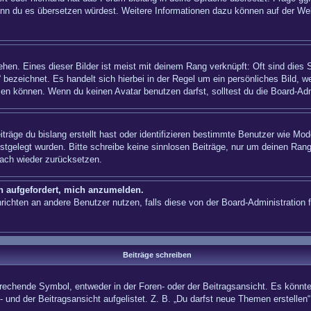
n, wenn du es übersetzen würdest. Weitere Informationen dazu können auf der
hen. Eines dieser Bilder ist meist mit deinem Rang verknüpft: Oft sind dies 
 bezeichnet. Es handelt sich hierbei in der Regel um ein persönliches Bild, w
en können. Wenn du keinen Avatar benutzen darfst, solltest du die Board-Adm
träge du bislang erstellt hast oder identifizieren bestimmte Benutzer wie Mo
festgelegt wurden. Bitte schreibe keine sinnlosen Beiträge, nur um deinen Ra
fach wieder zurücksetzen.
ch aufgefordert, mich anzumelden.
achrichten an andere Benutzer nutzen, falls diese von der Board-Administrati
Beiträge schreiben
hende Symbol, entweder in der Foren- oder der Beitragsansicht. Es könnte se
 und der Beitragsansicht aufgelistet. Z. B. „Du darfst neue Themen erstelle