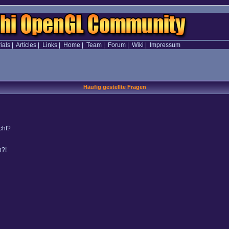
ials
|
Articles
|
Links
|
Home
|
Team
|
Forum
|
Wiki
|
Impressum
Häufig gestellte Fragen
cht?
n?!