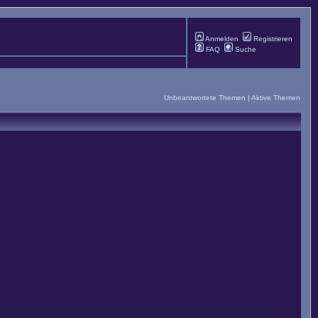
Anmelden
Registrieren
FAQ
Suche
Unbeantwortete Themen
|
Aktive Themen