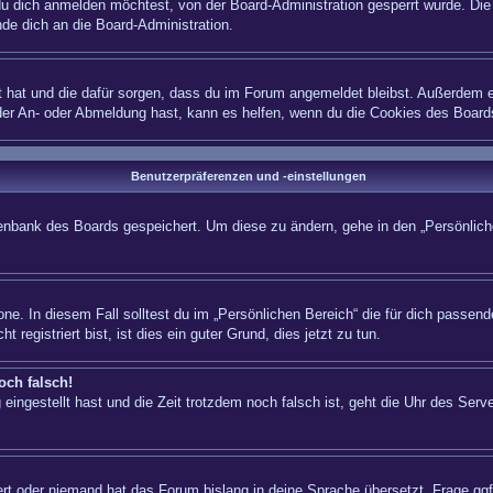
 dich anmelden möchtest, von der Board-Administration gesperrt wurde. Die 
e dich an die Board-Administration.
lt hat und die dafür sorgen, dass du im Forum angemeldet bleibst. Außerdem e
 der An- oder Abmeldung hast, kann es helfen, wenn du die Cookies des Board
Benutzerpräferenzen und -einstellungen
atenbank des Boards gespeichert. Um diese zu ändern, gehe in den „Persönliche
ne. In diesem Fall solltest du im „Persönlichen Bereich“ die für dich passende
registriert bist, ist dies ein guter Grund, dies jetzt zu tun.
och falsch!
eingestellt hast und die Zeit trotzdem noch falsch ist, geht die Uhr des Serve
iert oder niemand hat das Forum bislang in deine Sprache übersetzt. Frage ggf