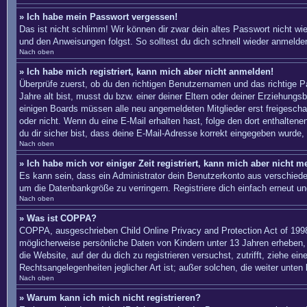
» Ich habe mein Passwort vergessen!
Das ist nicht schlimm! Wir können dir zwar dein altes Passwort nicht w
und den Anweisungen folgst. So solltest du dich schnell wieder anmelde
Nach oben
» Ich habe mich registriert, kann mich aber nicht anmelden!
Überprüfe zuerst, ob du den richtigen Benutzernamen und das richtige
Jahre alt bist, musst du bzw. einer deiner Eltern oder deiner Erziehungs
einigen Boards müssen alle neu angemeldeten Mitglieder erst freigeschalte
oder nicht. Wenn du eine E-Mail erhalten hast, folge den dort enthalte
du dir sicher bist, dass deine E-Mail-Adresse korrekt eingegeben wurde, 
Nach oben
» Ich habe mich vor einiger Zeit registriert, kann mich aber nicht 
Es kann sein, dass ein Administrator dein Benutzerkonto aus verschiede
um die Datenbankgröße zu verringern. Registriere dich einfach erneut un
Nach oben
» Was ist COPPA?
COPPA, ausgeschrieben Child Online Privacy and Protection Act of 1998
möglicherweise persönliche Daten von Kindern unter 13 Jahren erheben, 
die Website, auf der du dich zu registrieren versuchst, zutrifft, ziehe 
Rechtsangelegenheiten jeglicher Art ist; außer solchen, die weiter unten
Nach oben
» Warum kann ich mich nicht registrieren?