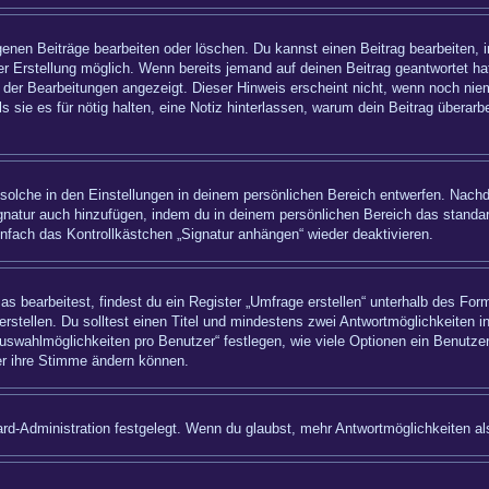
igenen Beiträge bearbeiten oder löschen. Du kannst einen Beitrag bearbeiten,
ner Erstellung möglich. Wenn bereits jemand auf deinen Beitrag geantwortet hat
 der Bearbeitungen angezeigt. Dieser Hinweis erscheint nicht, wenn noch nie
ls sie es für nötig halten, eine Notiz hinterlassen, warum dein Beitrag überar
olche in den Einstellungen in deinem persönlichen Bereich entwerfen. Nachde
ignatur auch hinzufügen, indem du in deinem persönlichen Bereich das standa
nfach das Kontrollkästchen „Signatur anhängen“ wieder deaktivieren.
bearbeitest, findest du ein Register „Umfrage erstellen“ unterhalb des Formu
rstellen. Du solltest einen Titel und mindestens zwei Antwortmöglichkeiten i
uswahlmöglichkeiten pro Benutzer“ festlegen, wie viele Optionen ein Benutzer
zer ihre Stimme ändern können.
rd-Administration festgelegt. Wenn du glaubst, mehr Antwortmöglichkeiten als