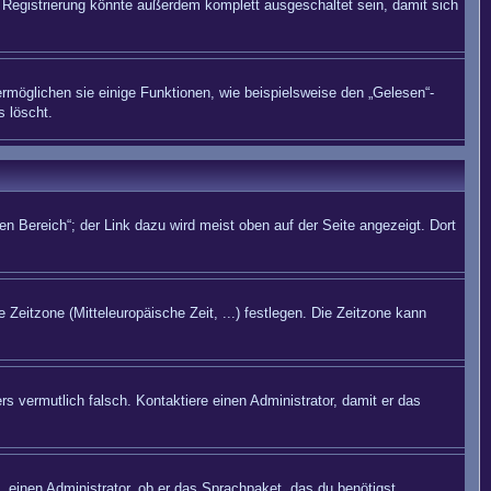
Registrierung könnte außerdem komplett ausgeschaltet sein, damit sich
rmöglichen sie einige Funktionen, wie beispielsweise den „Gelesen“-
s löscht.
n Bereich“; der Link dazu wird meist oben auf der Seite angezeigt. Dort
 Zeitzone (Mitteleuropäische Zeit, ...) festlegen. Die Zeitzone kann
rs vermutlich falsch. Kontaktiere einen Administrator, damit er das
. einen Administrator, ob er das Sprachpaket, das du benötigst,