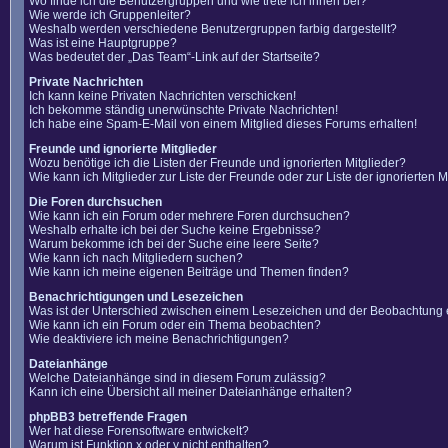
Wo finde ich die Benutzergruppen und wie trete ich ihnen bei?
Wie werde ich Gruppenleiter?
Weshalb werden verschiedene Benutzergruppen farbig dargestellt?
Was ist eine Hauptgruppe?
Was bedeutet der „Das Team“-Link auf der Startseite?
Private Nachrichten
Ich kann keine Privaten Nachrichten verschicken!
Ich bekomme ständig unerwünschte Private Nachrichten!
Ich habe eine Spam-E-Mail von einem Mitglied dieses Forums erhalten!
Freunde und ignorierte Mitglieder
Wozu benötige ich die Listen der Freunde und ignorierten Mitglieder?
Wie kann ich Mitglieder zur Liste der Freunde oder zur Liste der ignorierten
Die Foren durchsuchen
Wie kann ich ein Forum oder mehrere Foren durchsuchen?
Weshalb erhalte ich bei der Suche keine Ergebnisse?
Warum bekomme ich bei der Suche eine leere Seite?
Wie kann ich nach Mitgliedern suchen?
Wie kann ich meine eigenen Beiträge und Themen finden?
Benachrichtigungen und Lesezeichen
Was ist der Unterschied zwischen einem Lesezeichen und der Beobachtung
Wie kann ich ein Forum oder ein Thema beobachten?
Wie deaktiviere ich meine Benachrichtigungen?
Dateianhänge
Welche Dateianhänge sind in diesem Forum zulässig?
Kann ich eine Übersicht all meiner Dateianhänge erhalten?
phpBB3 betreffende Fragen
Wer hat diese Forensoftware entwickelt?
Warum ist Funktion x oder y nicht enthalten?