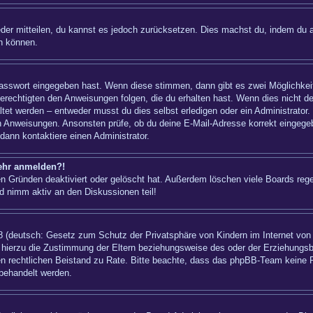
ieder mitteilen, du kannst es jedoch zurücksetzen. Dies machst du, indem du 
n können.
 Passwort eingegeben hast. Wenn diese stimmen, dann gibt es zwei Möglichk
berechtigten den Anweisungen folgen, die du erhalten hast. Wenn dies nicht der
t werden – entweder musst du dies selbst erledigen oder ein Administrator. Bei
nen Anweisungen. Ansonsten prüfe, ob du deine E-Mail-Adresse korrekt eingeg
dann kontaktiere einen Administrator.
mehr anmelden?!
n Gründen deaktiviert oder gelöscht hat. Außerdem löschen viele Boards regel
d nimm aktiv an den Diskussionen teil!
 (deutsch: Gesetz zum Schutz der Privatsphäre von Kindern im Internet von 1
hierzu die Zustimmung der Eltern beziehungsweise des oder der Erziehungsber
einen rechtlichen Beistand zu Rate. Bitte beachte, dass das phpBB-Team keine 
 behandelt werden.