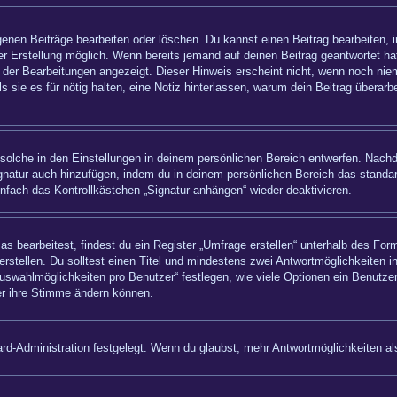
igenen Beiträge bearbeiten oder löschen. Du kannst einen Beitrag bearbeiten,
ner Erstellung möglich. Wenn bereits jemand auf deinen Beitrag geantwortet hat
 der Bearbeitungen angezeigt. Dieser Hinweis erscheint nicht, wenn noch nie
ls sie es für nötig halten, eine Notiz hinterlassen, warum dein Beitrag überar
olche in den Einstellungen in deinem persönlichen Bereich entwerfen. Nachde
ignatur auch hinzufügen, indem du in deinem persönlichen Bereich das standa
nfach das Kontrollkästchen „Signatur anhängen“ wieder deaktivieren.
bearbeitest, findest du ein Register „Umfrage erstellen“ unterhalb des Formu
rstellen. Du solltest einen Titel und mindestens zwei Antwortmöglichkeiten i
uswahlmöglichkeiten pro Benutzer“ festlegen, wie viele Optionen ein Benutzer
zer ihre Stimme ändern können.
rd-Administration festgelegt. Wenn du glaubst, mehr Antwortmöglichkeiten als