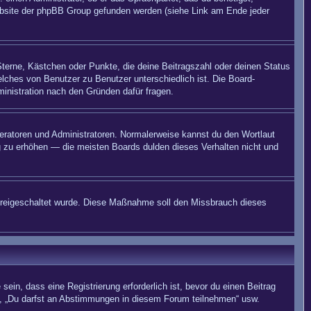
 Website der phpBB Group gefunden werden (siehe Link am Ende jeder
Sterne, Kästchen oder Punkte, die deine Beitragszahl oder deinen Status
elches von Benutzer zu Benutzer unterschiedlich ist. Die Board-
inistration nach den Gründen dafür fragen.
deratoren und Administratoren. Normalerweise kannst du den Wortlaut
ng zu erhöhen — die meisten Boards dulden dieses Verhalten nicht und
on freigeschaltet wurde. Diese Maßnahme soll den Missbrauch dieses
in, dass eine Registrierung erforderlich ist, bevor du einen Beitrag
n“, „Du darfst an Abstimmungen in diesem Forum teilnehmen“ usw.