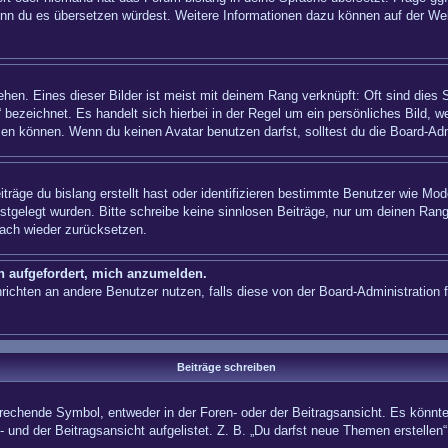
n, wenn du es übersetzen würdest. Weitere Informationen dazu können auf der
hen. Eines dieser Bilder ist meist mit deinem Rang verknüpft: Oft sind dies 
 bezeichnet. Es handelt sich hierbei in der Regel um ein persönliches Bild, w
en können. Wenn du keinen Avatar benutzen darfst, solltest du die Board-Adm
träge du bislang erstellt hast oder identifizieren bestimmte Benutzer wie Mo
festgelegt wurden. Bitte schreibe keine sinnlosen Beiträge, nur um deinen Ra
fach wieder zurücksetzen.
ch aufgefordert, mich anzumelden.
achrichten an andere Benutzer nutzen, falls diese von der Board-Administrati
Beiträge schreiben
hende Symbol, entweder in der Foren- oder der Beitragsansicht. Es könnte se
 und der Beitragsansicht aufgelistet. Z. B. „Du darfst neue Themen erstelle