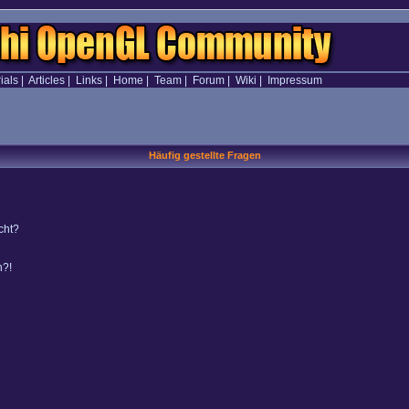
ials
|
Articles
|
Links
|
Home
|
Team
|
Forum
|
Wiki
|
Impressum
Häufig gestellte Fragen
cht?
n?!