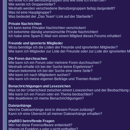
Wo finde ich die Benutzergruppen und wie trete ich ihnen bei?
Wie werde ich Gruppenleiter?
Weshalb werden verschiedene Benutzergruppen farbig dargestellt?
Was ist eine Hauptgruppe?
Was bedeutet der „Das Team“-Link auf der Startseite?
Private Nachrichten
Ich kann keine Privaten Nachrichten verschicken!
Ich bekomme ständig unerwünschte Private Nachrichten!
Ich habe eine Spam-E-Mail von einem Mitglied dieses Forums erhalten!
Freunde und ignorierte Mitglieder
Wozu benötige ich die Listen der Freunde und ignorierten Mitglieder?
Wie kann ich Mitglieder zur Liste der Freunde oder zur Liste der ignorierten
Die Foren durchsuchen
Wie kann ich ein Forum oder mehrere Foren durchsuchen?
Weshalb erhalte ich bei der Suche keine Ergebnisse?
Warum bekomme ich bei der Suche eine leere Seite?
Wie kann ich nach Mitgliedern suchen?
Wie kann ich meine eigenen Beiträge und Themen finden?
Benachrichtigungen und Lesezeichen
Was ist der Unterschied zwischen einem Lesezeichen und der Beobachtung
Wie kann ich ein Forum oder ein Thema beobachten?
Wie deaktiviere ich meine Benachrichtigungen?
Dateianhänge
Welche Dateianhänge sind in diesem Forum zulässig?
Kann ich eine Übersicht all meiner Dateianhänge erhalten?
phpBB3 betreffende Fragen
Wer hat diese Forensoftware entwickelt?
Warum ist Funktion x oder y nicht enthalten?