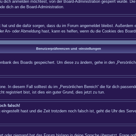
 dich anmelden möchtest, von der Board-Administration gesperrt wurde. Die 
e dich an die Board-Administration.
lt hat und die dafür sorgen, dass du im Forum angemeldet bleibst. Außerdem e
 der An- oder Abmeldung hast, kann es helfen, wenn du die Cookies des Board
Benutzerpräferenzen und -einstellungen
atenbank des Boards gespeichert. Um diese zu ändern, gehe in den „Persönliche
ne. In diesem Fall solltest du im „Persönlichen Bereich“ die für dich passende
registriert bist, ist dies ein guter Grund, dies jetzt zu tun.
och falsch!
eingestellt hast und die Zeit trotzdem noch falsch ist, geht die Uhr des Serve
iert oder niemand hat das Forum bislang in deine Sprache übersetzt. Frage ggf