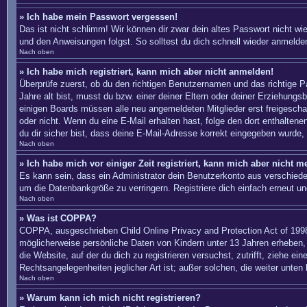
» Ich habe mein Passwort vergessen!
Das ist nicht schlimm! Wir können dir zwar dein altes Passwort nicht w
und den Anweisungen folgst. So solltest du dich schnell wieder anmelde
Nach oben
» Ich habe mich registriert, kann mich aber nicht anmelden!
Überprüfe zuerst, ob du den richtigen Benutzernamen und das richtige
Jahre alt bist, musst du bzw. einer deiner Eltern oder deiner Erziehungs
einigen Boards müssen alle neu angemeldeten Mitglieder erst freigeschalte
oder nicht. Wenn du eine E-Mail erhalten hast, folge den dort enthalte
du dir sicher bist, dass deine E-Mail-Adresse korrekt eingegeben wurde, 
Nach oben
» Ich habe mich vor einiger Zeit registriert, kann mich aber nicht 
Es kann sein, dass ein Administrator dein Benutzerkonto aus verschiede
um die Datenbankgröße zu verringern. Registriere dich einfach erneut un
Nach oben
» Was ist COPPA?
COPPA, ausgeschrieben Child Online Privacy and Protection Act of 1998
möglicherweise persönliche Daten von Kindern unter 13 Jahren erheben, 
die Website, auf der du dich zu registrieren versuchst, zutrifft, ziehe 
Rechtsangelegenheiten jeglicher Art ist; außer solchen, die weiter unten
Nach oben
» Warum kann ich mich nicht registrieren?