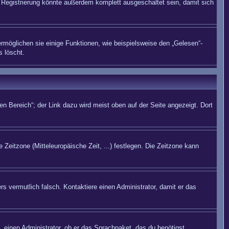
Registrierung könnte außerdem komplett ausgeschaltet sein, damit sich
rmöglichen sie einige Funktionen, wie beispielsweise den „Gelesen“-
s löscht.
n Bereich“; der Link dazu wird meist oben auf der Seite angezeigt. Dort
 Zeitzone (Mitteleuropäische Zeit, ...) festlegen. Die Zeitzone kann
rs vermutlich falsch. Kontaktiere einen Administrator, damit er das
. einen Administrator, ob er das Sprachpaket, das du benötigst,