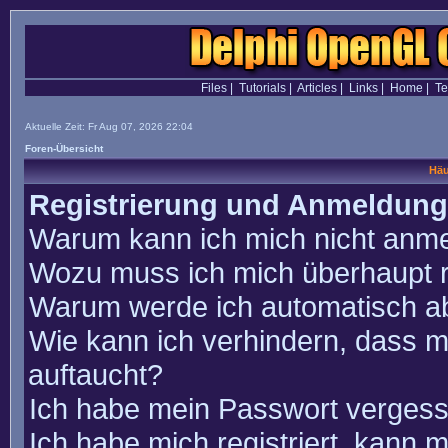
Files
|
Tutorials
|
Articles
|
Links
|
Home
|
T
Aktuelle Zeit: Fr Aug 07, 2026 22:04
Foren-Übersicht
Häu
Registrierung und Anmeldung
Warum kann ich mich nicht anm
Wozu muss ich mich überhaupt r
Warum werde ich automatisch a
Wie kann ich verhindern, dass m
auftaucht?
Ich habe mein Passwort vergess
Ich habe mich registriert, kann 