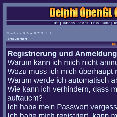
Files
|
Tutorials
|
Articles
|
Links
|
Home
|
T
Aktuelle Zeit: Sa Aug 08, 2026 18:14
Foren-Übersicht
Häu
Registrierung und Anmeldung
Warum kann ich mich nicht anm
Wozu muss ich mich überhaupt r
Warum werde ich automatisch a
Wie kann ich verhindern, dass m
auftaucht?
Ich habe mein Passwort vergess
Ich habe mich registriert, kann 