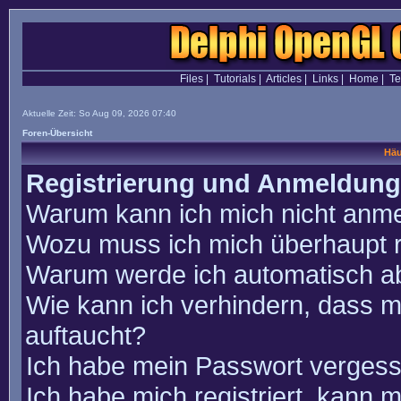
Files
|
Tutorials
|
Articles
|
Links
|
Home
|
T
Aktuelle Zeit: So Aug 09, 2026 07:40
Foren-Übersicht
Häu
Registrierung und Anmeldung
Warum kann ich mich nicht anm
Wozu muss ich mich überhaupt r
Warum werde ich automatisch a
Wie kann ich verhindern, dass m
auftaucht?
Ich habe mein Passwort vergess
Ich habe mich registriert, kann 