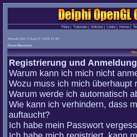
Files
|
Tutorials
|
Articles
|
Links
|
Home
|
T
Aktuelle Zeit: Fr Aug 07, 2026 21:36
Foren-Übersicht
Häu
Registrierung und Anmeldung
Warum kann ich mich nicht anm
Wozu muss ich mich überhaupt r
Warum werde ich automatisch a
Wie kann ich verhindern, dass m
auftaucht?
Ich habe mein Passwort vergess
Ich habe mich registriert, kann 