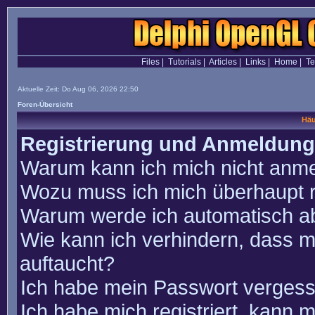
Files
|
Tutorials
|
Articles
|
Links
|
Home
|
T
Aktuelle Zeit: Do Aug 06, 2026 22:50
Foren-Übersicht
Häu
Registrierung und Anmeldung
Warum kann ich mich nicht anm
Wozu muss ich mich überhaupt r
Warum werde ich automatisch a
Wie kann ich verhindern, dass m
auftaucht?
Ich habe mein Passwort vergess
Ich habe mich registriert, kann 