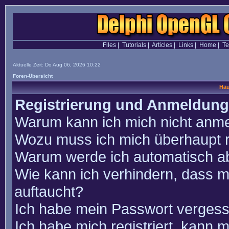
Files
|
Tutorials
|
Articles
|
Links
|
Home
|
T
Aktuelle Zeit: Do Aug 06, 2026 10:22
Foren-Übersicht
Häu
Registrierung und Anmeldung
Warum kann ich mich nicht anm
Wozu muss ich mich überhaupt r
Warum werde ich automatisch a
Wie kann ich verhindern, dass m
auftaucht?
Ich habe mein Passwort vergess
Ich habe mich registriert, kann 