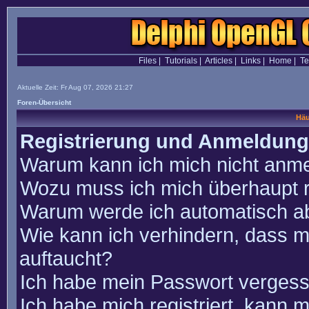
Files
|
Tutorials
|
Articles
|
Links
|
Home
|
T
Aktuelle Zeit: Fr Aug 07, 2026 21:27
Foren-Übersicht
Häu
Registrierung und Anmeldung
Warum kann ich mich nicht anm
Wozu muss ich mich überhaupt r
Warum werde ich automatisch a
Wie kann ich verhindern, dass m
auftaucht?
Ich habe mein Passwort vergess
Ich habe mich registriert, kann 